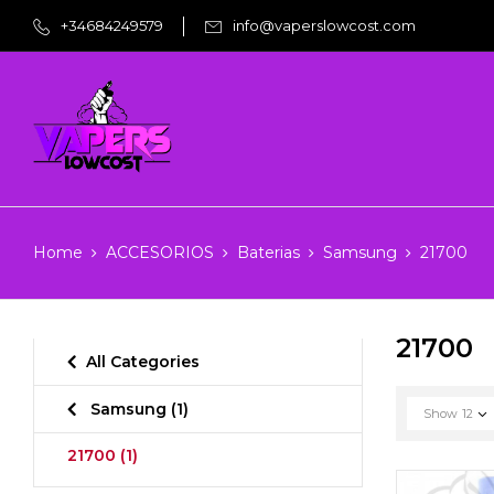
+34684249579
info@vaperslowcost.com
Home
ACCESORIOS
Baterias
Samsung
21700
21700
All Categories
Samsung
(1)
Show
12
21700
(1)