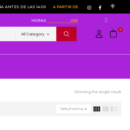
A ANTES DE LAS 14:00
A PARTIR DE
HORAS
45€
0
All Category
Showing the single result
Default sorting