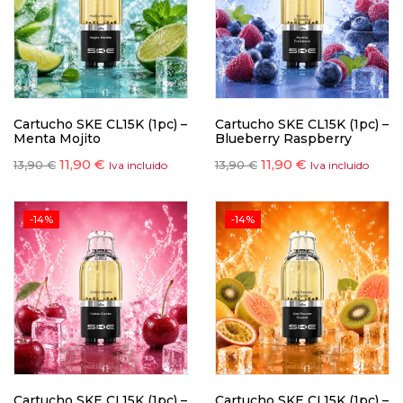
Cartucho SKE CL15K (1pc) –
Cartucho SKE CL15K (1pc) –
Menta Mojito
Blueberry Raspberry
11,90
€
11,90
€
13,90
€
13,90
€
Iva incluido
Iva incluido
-14%
-14%
Cartucho SKE CL15K (1pc) –
Cartucho SKE CL15K (1pc) –