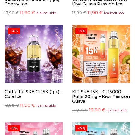
Cherry Ice
Kiwi Guava Passion Ice
11,90
€
11,90
€
13,90
€
13,90
€
Iva incluido
Iva incluido
-14%
-17%
Cartucho SKE CL15K (1pc) –
KIT SKE 15K – CL15000
Cola Ice
Puffs 20mg – Kiwi Passion
Guava
11,90
€
13,90
€
Iva incluido
19,90
€
23,90
€
Iva incluido
-17%
-17%