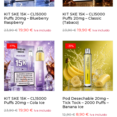
KIT SKE 15K – CL15000
KIT SKE 15K – CL15000
Puffs 20mg – Blueberry
Puffs 20mg – Classic
Raspberry
(Tabaco)
19,90
€
19,90
€
23,90
€
23,90
€
Iva incluido
Iva incluido
-17%
-31%
KIT SKE 15K – CL15000
Pod Desechable 20mg –
Puffs 20mg – Cola Ice
Tick Tock – 2000 Puffs –
Banana Ice
19,90
€
23,90
€
Iva incluido
8,90
€
12,90
€
Iva incluido