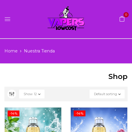
0
Home
Nuestra Tienda
Shop
Show
12
Default sorting
-14%
-14%