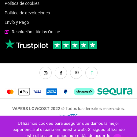
Política de cookies
Política de devoluciones
Envío y Pago
Resolución Litigios Online
VAPERS LOWCOST 2022 ©
Todos los derechos reservados.
interaTEC
Utilizamos cookies para asegurar que damos la mejor
experiencia al usuario en nuestra web. Si sigues utilizando
LÍQUIDOS
KITS
PODS
AROMAS
ATOMIZADORES
MODS
SALES NICOTINA
este sitio asumiremos que estás de acuerdo.
RESISTENCIAS