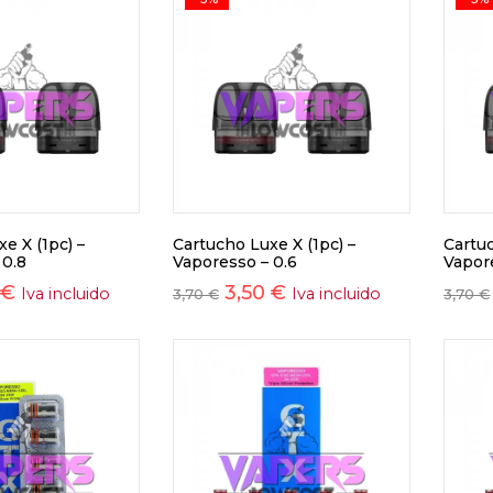
e X (1pc) –
Cartucho Luxe X (1pc) –
Cartuc
 0.8
Vaporesso – 0.6
Vapor
€
3,50
€
Iva incluido
Iva incluido
3,70
€
3,70
€