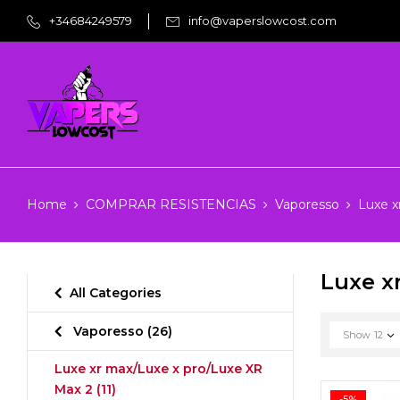
+34684249579
info@vaperslowcost.com
Home
COMPRAR RESISTENCIAS
Vaporesso
Luxe x
Luxe x
All Categories
Vaporesso
(26)
Show
12
Luxe xr max/Luxe x pro/Luxe XR
Max 2
(11)
-5%