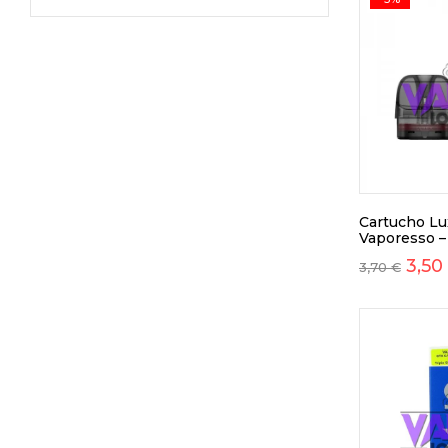
Cartucho Lux
Vaporesso –
3,50
3,70
€