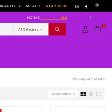
A ANTES DE LAS 14:00
A PARTIR DE
HORAS
45€
0
All Category
Showing all 9 results
Default sorting