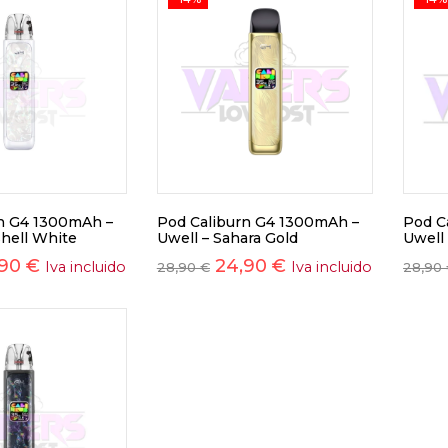
n G4 1300mAh –
Pod Caliburn G4 1300mAh –
Pod C
shell White
Uwell – Sahara Gold
Uwell 
,90
€
24,90
€
Iva incluido
Iva incluido
28,90
€
28,90