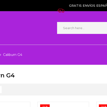
GRATIS ENVÍOS ESPAÑ
Caliburn G4
rn G4
-14%
-14%