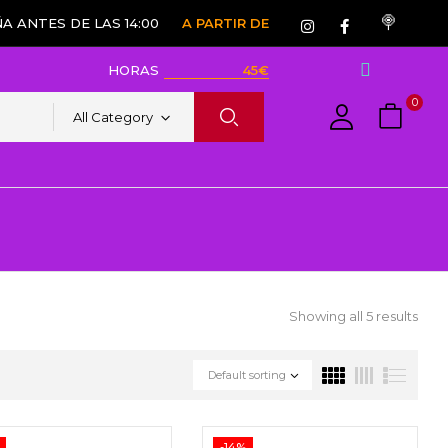
A ANTES DE LAS 14:00
A PARTIR DE
HORAS
45€
0
All Category
Showing all 5 results
Default sorting
-14%