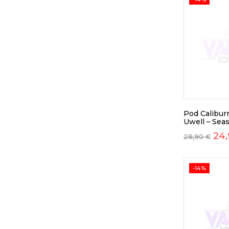
Pod Calibur
Uwell – Sea
24
28,90
€
-14%