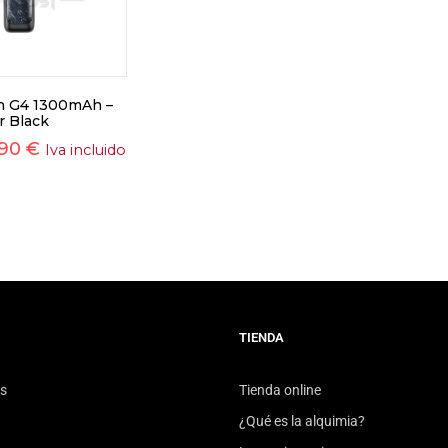
n G4 1300mAh –
r Black
,90
€
Iva incluido
TIENDA
s
Tienda online
¿Qué es la alquimia?