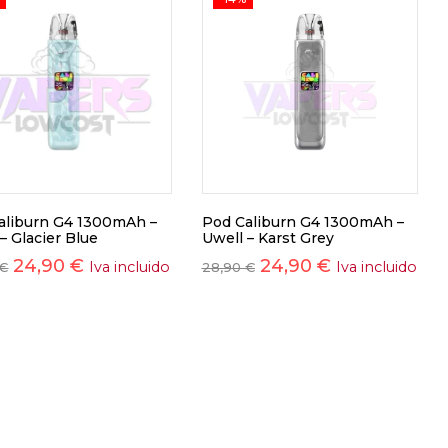
aliburn G4 1300mAh –
Pod Caliburn G4 1300mAh –
– Glacier Blue
Uwell – Karst Grey
24,90
€
24,90
€
Iva incluido
Iva incluido
€
28,90
€