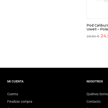
Pod Calibur
Uwell – Pola
24
28,90
€
MI CUENTA
NOSOTROS
Cuenta
Quiénes Somo
Finalizar compra
Contacto