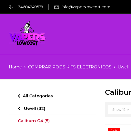
+34684249579
info@vaperslowcost.com
Home
COMPRAR PODS KITS ELECTRONICOS
Uwell
Calibu
All Categories
Uwell
(32)
Show
12
Caliburn G4
(5)
-14%