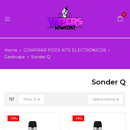
0
Home
COMPRAR PODS KITS ELECTRONICOS
Geekvape
Sonder Q
Sonder Q
Show
12
Default sorting
-19%
-19%