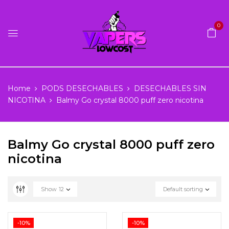
0
Home
PODS DESECHABLES
DESECHABLES SIN
NICOTINA
Balmy Go crystal 8000 puff zero nicotina
Balmy Go crystal 8000 puff zero
nicotina
Show
12
Default sorting
-10%
-10%