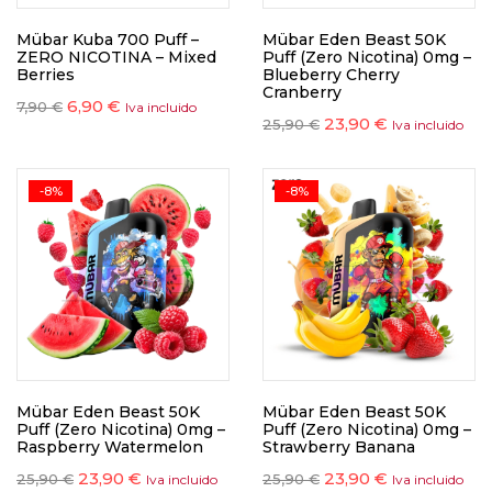
Mübar Kuba 700 Puff –
Mübar Eden Beast 50K
ZERO NICOTINA – Mixed
Puff (Zero Nicotina) 0mg –
Berries
Blueberry Cherry
Cranberry
6,90
€
7,90
€
Iva incluido
23,90
€
25,90
€
Iva incluido
-8%
-8%
Mübar Eden Beast 50K
Mübar Eden Beast 50K
Puff (Zero Nicotina) 0mg –
Puff (Zero Nicotina) 0mg –
Raspberry Watermelon
Strawberry Banana
23,90
€
23,90
€
25,90
€
25,90
€
Iva incluido
Iva incluido