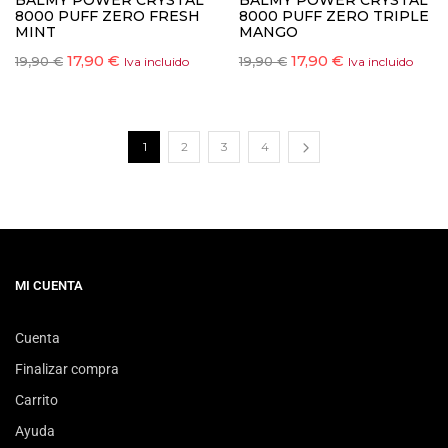
BALMY POWER CRYSTAL
BALMY POWER CRYSTAL
8000 PUFF ZERO FRESH
8000 PUFF ZERO TRIPLE
MINT
MANGO
17,90
€
17,90
€
19,90
€
19,90
€
Iva incluido
Iva incluido
1
2
3
4
MI CUENTA
Cuenta
Finalizar compra
Carrito
Ayuda