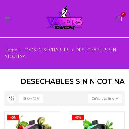
0
Home
PODS DESECHABLES
DESECHABLES SIN
NICOTINA
DESECHABLES SIN NICOTINA
Show
12
Default sorting
-8%
-8%