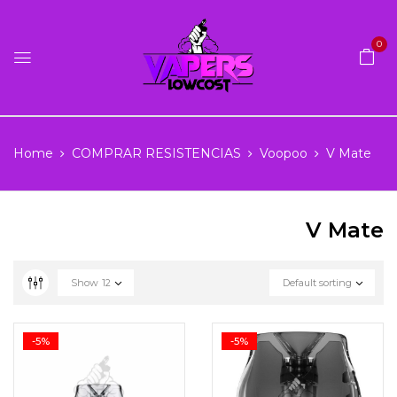
0
Home
COMPRAR RESISTENCIAS
Voopoo
V Mate
V Mate
Show
12
Default sorting
-5%
-5%