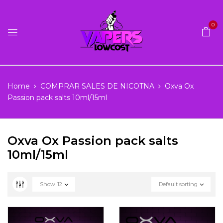
0
Home
COMPRAR SALES DE NICOTNA
Oxva Ox
Passion pack salts 10ml/15ml
Oxva Ox Passion pack salts
10ml/15ml
Show
12
Default sorting