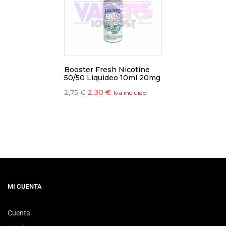
Booster Fresh Nicotine
50/50 Liquideo 10ml 20mg
2,30
€
2,75
€
Iva incluido
MI CUENTA
Cuenta