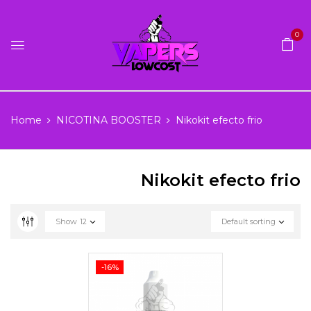
0
Home
NICOTINA BOOSTER
Nikokit efecto frio
Nikokit efecto frio
Show
12
Default sorting
-16%