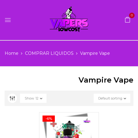
0
Home
COMPRAR LIQUIDOS
Vampire Vape
Vampire Vape
Show
12
Default sorting
-6%