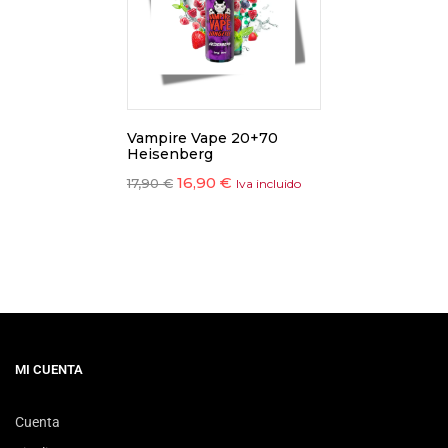
Vampire Vape 20+70
Heisenberg
16,90
€
17,90
€
Iva incluido
MI CUENTA
Cuenta