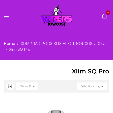
0
Home
COMPRAR PODS KITS ELECTRONICOS
Oxva
Xlim SQ Pro
Xlim SQ Pro
Show
12
Default sorting