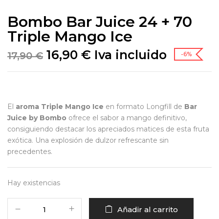
Bombo Bar Juice 24 + 70
Triple Mango Ice
16,90
€
Iva incluido
17,90
€
-6%
El
aroma Triple Mango Ice
en formato Longfill de
Bar
Juice by Bombo
ofrece el sabor a mango definitivo,
consiguiendo destacar los apreciados matices de esta fruta
exótica. Una explosión de dulzor refrescante sin
precedentes.
Hay existencias
Añadir al carrito