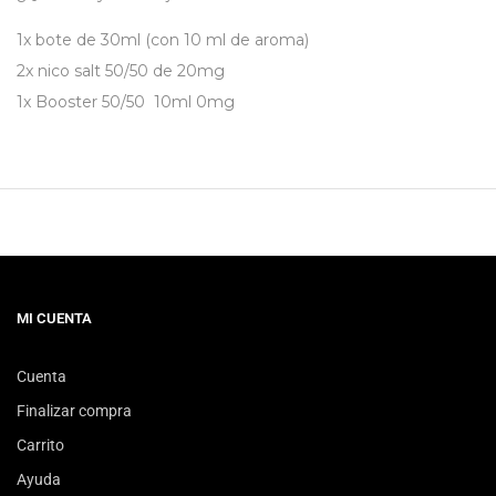
1x bote de 30ml (con 10 ml de aroma)
2x nico salt 50/50 de 20mg
1x
Booster 50/50 10ml 0mg
MI CUENTA
Cuenta
Finalizar compra
Carrito
Ayuda