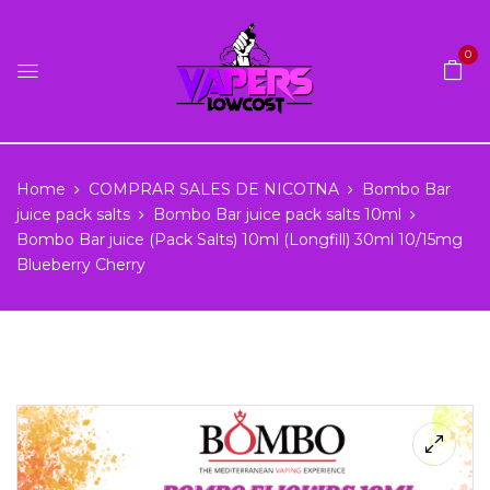
0
Home
COMPRAR SALES DE NICOTNA
Bombo Bar
juice pack salts
Bombo Bar juice pack salts 10ml
Bombo Bar juice (Pack Salts) 10ml (Longfill) 30ml 10/15mg
Blueberry Cherry