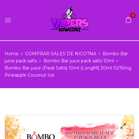
0
Home
COMPRAR SALES DE NICOTNA
Bombo Bar
juice pack salts
Bombo Bar juice pack salts 10ml
Bombo Bar juice (Pack Salts) 10ml (Longfill) 30ml 10/15mg
Pineapple Coconut Ice