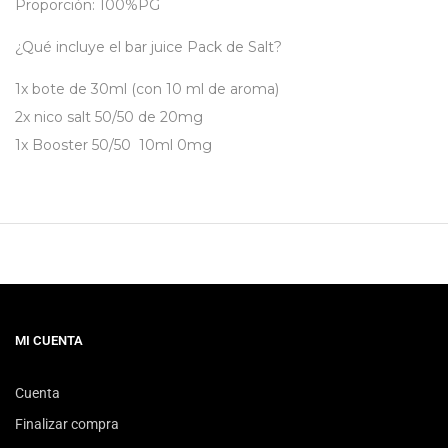
Proporción: 100%PG
¿Qué incluye el bar juice Pack de Salt?
1x bote de 30ml (con 10 ml de aroma)
2x nico salt 50/50 de 20mg
1x
Booster 50/50 10ml 0mg
MI CUENTA
Cuenta
Finalizar compra