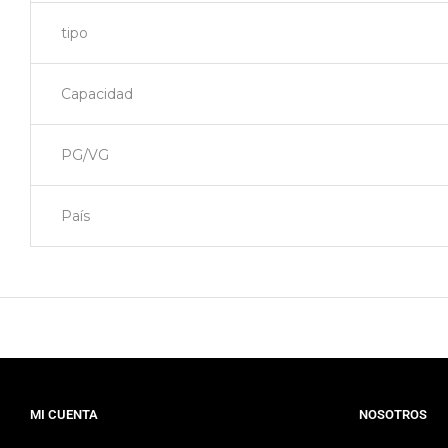
tipo
Capacidad
PG/VG
País
MI CUENTA
NOSOTROS