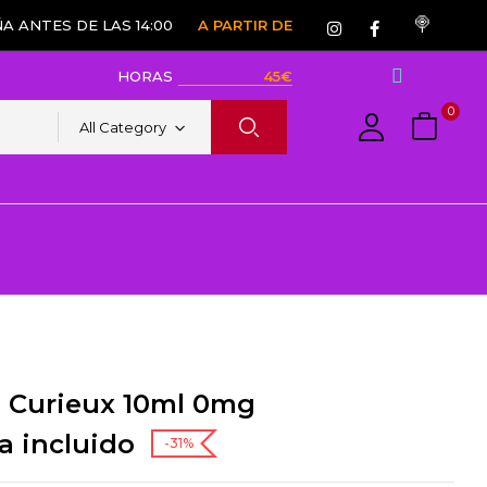
A ANTES DE LAS 14:00
A PARTIR DE
HORAS
45€
0
All Category
0 Curieux 10ml 0mg
a incluido
-31%