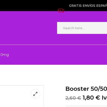
GRATIS ENVÍOS ESPAÑ
l 0mg
Booster 50/5
1,80
€
Iv
2,60
€