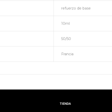
refuerzo de base
10ml
50/50
Francia
TIENDA