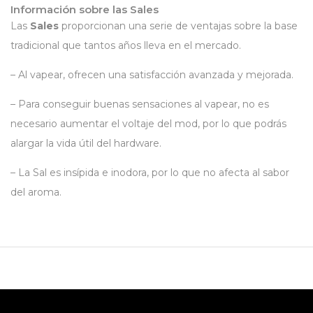
Información sobre las Sales
Las
Sales
proporcionan una serie de ventajas sobre la base
tradicional que tantos años lleva en el mercado.
– Al vapear, ofrecen una satisfacción avanzada y mejorada.
– Para conseguir buenas sensaciones al vapear, no es
necesario aumentar el voltaje del mod, por lo que podrás
alargar la vida útil del hardware.
– La Sal es insípida e inodora, por lo que no afecta al sabor
del aroma.