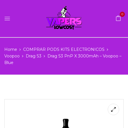
0
Home
COMPRAR PODS KITS ELECTRONICOS
Voopoo
Drag S3
Drag S3 PnP X 3000mAh – Voopoo –
Blue