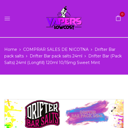
0
Home
COMPRAR SALES DE NICOTNA
Drifter Bar
pack salts
Drifter Bar pack salts 24ml
Drifter Bar (Pack
Salts) 24ml (Longfill) 120ml 10/15mg Sweet Mint