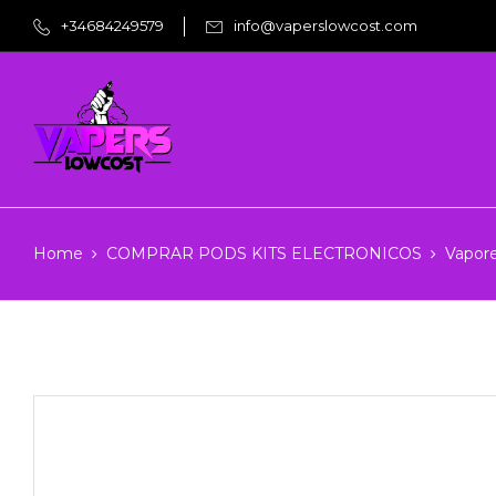
+34684249579
info@vaperslowcost.com
Home
COMPRAR PODS KITS ELECTRONICOS
Vapor