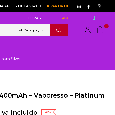
A ANTES DE LAS 14:00
A PARTIR DE
HORAS
45€
0
All Category
inum Silver
1400mAh – Vaporesso – Platinum
Iva incluido
-6%