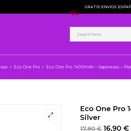
GRATIS ENVÍOS ESPAÑ
esso
Eco One Pro
Eco One Pro 1400mAh – Vaporesso – Plat
Eco One Pro 
Silver
16,90
€
17,90
€