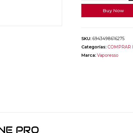
Buy Now
SKU:
6943498616275
Categorías:
COMPRAR P
Marca:
Vaporesso
ONE PRO