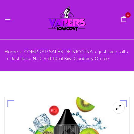
0
Home
COMPRAR SALES DE NICOTNA
just juice salts
Just Juice N.I.C Salt 10ml Kiwi Cranberry On Ice