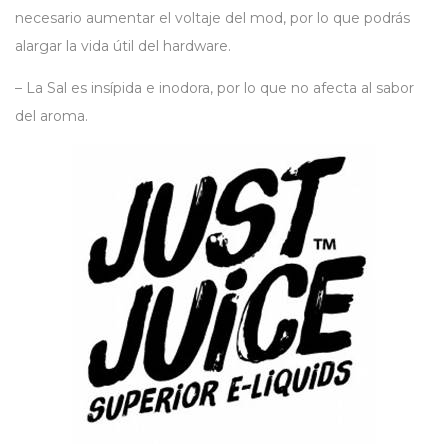
necesario aumentar el voltaje del mod, por lo que podrás
alargar la vida útil del hardware.
– La Sal es insípida e inodora, por lo que no afecta al sabor
del aroma.