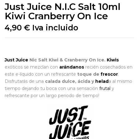
Just Juice N.I.C Salt 10ml
Kiwi Cranberry On Ice
4,90
€
Iva incluido
Just Juice
Nic Salt Kiwi & Cranberry On Ice.
Kiwis
exóticos se mezclan con
arándanos
recién cosechados en
este e-líquido con un refrescante
toque de
frescor
.
Disfrutarás de una
calada dulce, ácida y
helad
a al mismo
tiempo dejando tu boca con una sensación
frutal
y
refrescante por un largo periodo de tiempo!