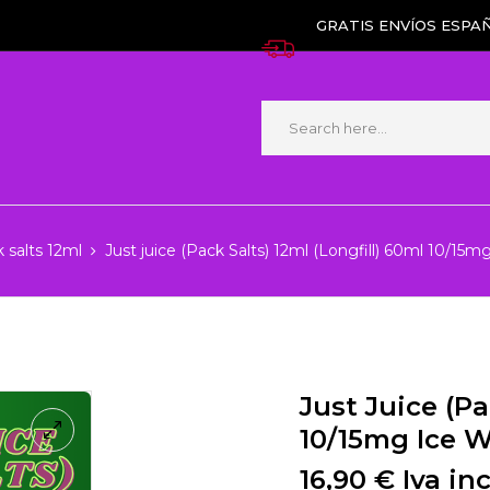
GRATIS ENVÍOS ESPAÑ
k salts 12ml
Just juice (Pack Salts) 12ml (Longfill) 60ml 10/15m
Just Juice (Pa
10/15mg Ice W
16,90
€
Iva in