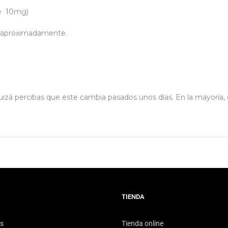
de 10mg)
s aproximadamente.
quizá percibas que este cambia pasados unos días. En la mayoría
TIENDA
s
Tienda online