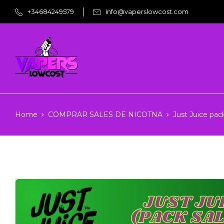
+34684249579
info@vaperslowcost.com
Home
COMPRAR SALES DE NICOTNA
Just Juice pac