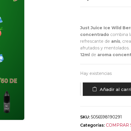
Just Juice Ice Wild Ber
concentrado
combina l
refrescante de
anís
, cre
afrutados y mentolados.
12ml
de
aroma concen
Hay existencias
Añadir al carr
SKU:
5056598190291
Categorías:
COMPRAR S