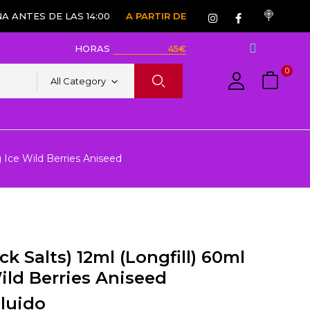
A ANTES DE LAS 14:00
A PARTIR DE
HORAS
45€
0
All Category
g Ice Wild Berries Aniseed
ck Salts) 12ml (Longfill) 60ml
ild Berries Aniseed
cluido