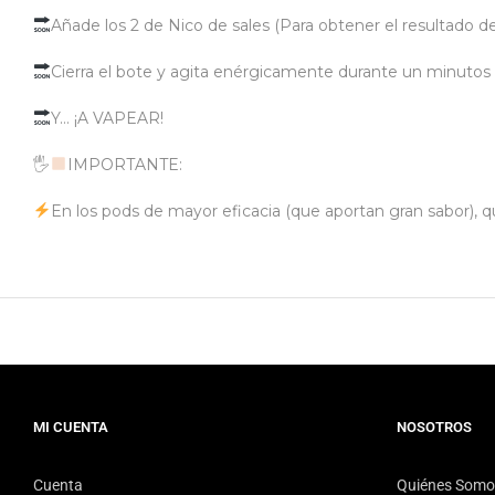
Añade los 2 de Nico de sales (Para obtener el resultado 
Cierra el bote y agita enérgicamente durante un minuto
Y… ¡A VAPEAR!
🖐
IMPORTANTE:
En los pods de mayor eficacia (que aportan gran sabor), 
MI CUENTA
NOSOTROS
Cuenta
Quiénes Somo