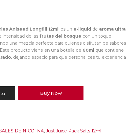
ries Aniseed Longfill 12ml
, es un
e-liquid
de
aroma ultra
a intensidad de las
frutas del bosque
con un toque
ando una mezcla perfecta para quienes disfrutan de sabores
 Este producto viene en una botella de
60ml
que contiene
trado
, dejando espacio para que personalices tu experiencia
Buy Now
ito
ALES DE NICOTNA
,
Just Juice Pack Salts 12ml