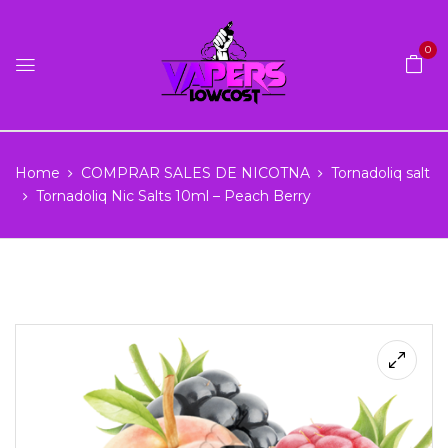
0
Home
COMPRAR SALES DE NICOTNA
Tornadoliq salt
Tornadoliq Nic Salts 10ml – Peach Berry