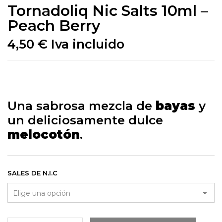
Tornadoliq Nic Salts 10ml –
Peach Berry
4,50
€
Iva incluido
Una sabrosa mezcla de
bayas
y
un deliciosamente dulce
melocotón
.
SALES DE N.I.C