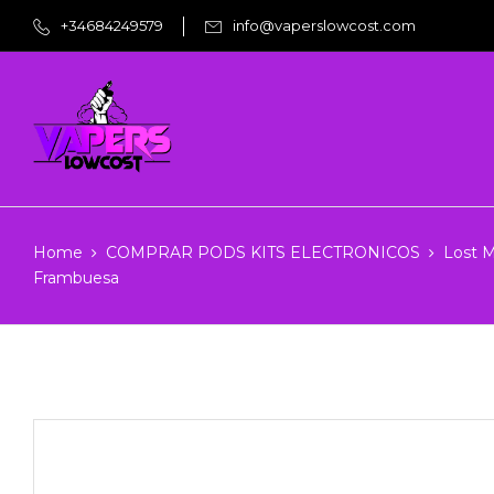
+34684249579
info@vaperslowcost.com
Home
COMPRAR PODS KITS ELECTRONICOS
Lost M
Frambuesa