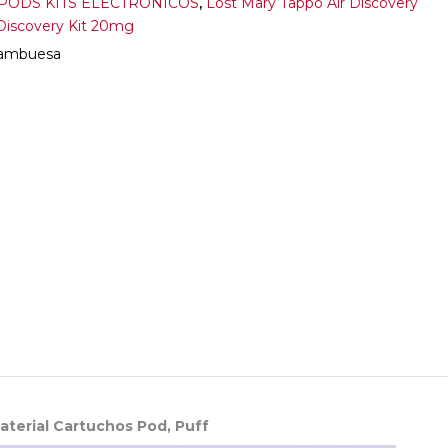
ODS KITS ELECTRONICOS
,
Lost Mary Tappo Air Discovery
 Discovery Kit 20mg
rambuesa
aterial Cartuchos Pod, Puff