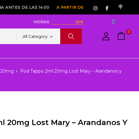
A ANTES DE LAS 14:00
A PARTIR DE
HORAS
45€
0
All Category
t 20mg
Pod Tappo 2ml 20mg Lost Mary – Arandanos y
l 20mg Lost Mary – Arandanos Y