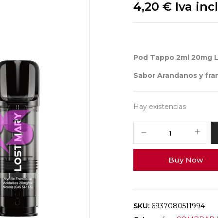
4,20
€
Iva inc
Pod Tappo 2ml 20mg L
Sabor Arandanos y fr
Hay existencias
Buy Now
SKU:
6937080511994