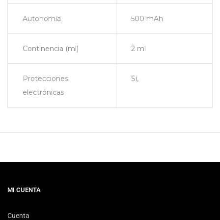
Autonomía
500 mAh
Continencia (ml)
2 ml
Protecciones
Sí,
electrónicas
MI CUENTA
Cuenta