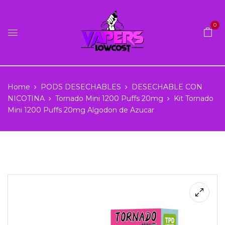
0
Home
PODS DESECHABLES
DESECHABLE CON
NICOTINA
Tornado Mini 1200 Puffs 20mg
Kit Tornado
Mini 1200 Puffs 20mg Algodon de Azucar