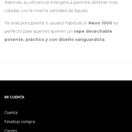
Además, su eficiencia energética permite obtener más
caladas con la misma cantidad de líquido.
Ya seas principiante o usuario habitual, el
Neon 1000
es
perfecto para quienes quieren un
vape desechable
potente, práctico y con diseño vanguardista
.
MI CUENTA
Cuenta
Finalizar compra
Carrito