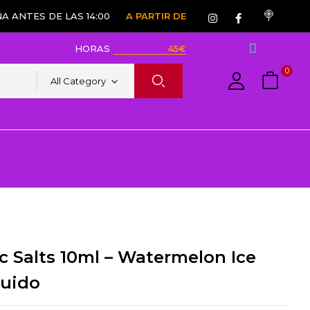
A ANTES DE LAS 14:00
A PARTIR DE
HORAS
45€
0
All Category
c Salts 10ml – Watermelon Ice
luido