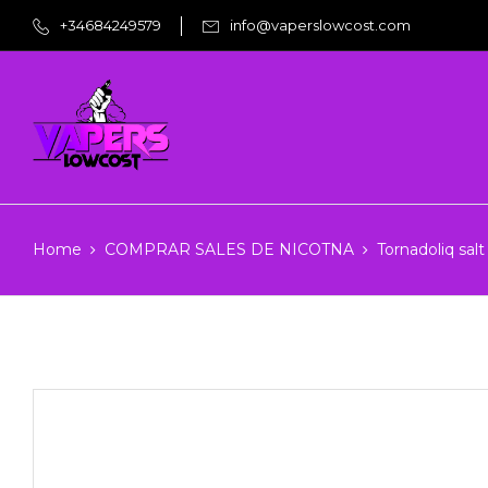
+34684249579
info@vaperslowcost.com
Home
COMPRAR SALES DE NICOTNA
Tornadoliq salt