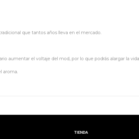
radicional que tantos años lleva en el mercado.
io aumentar el voltaje del mod, por lo que podrás alargar la vida 
el aroma.
TIENDA