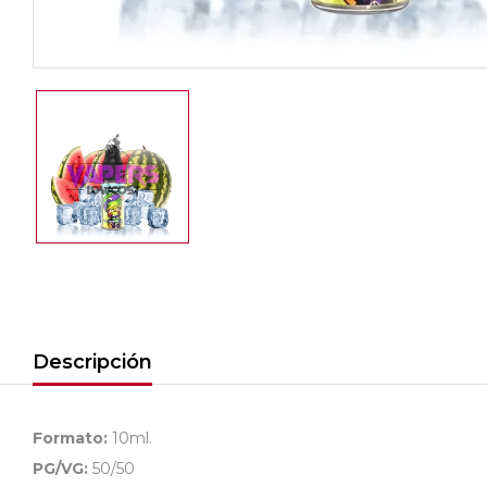
Descripción
Formato:
10ml.
PG/VG:
50/50