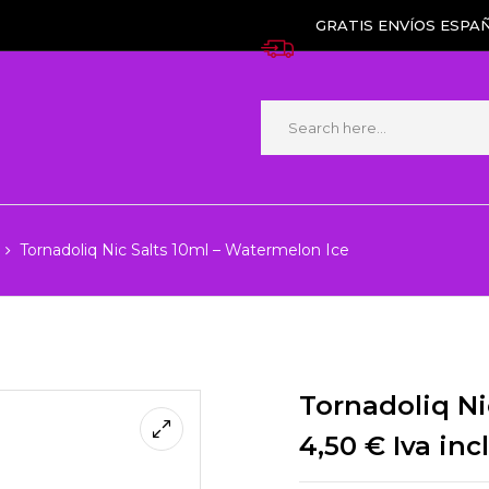
GRATIS ENVÍOS ESPAÑ
Tornadoliq Nic Salts 10ml – Watermelon Ice
Tornadoliq Ni
4,50
€
Iva inc