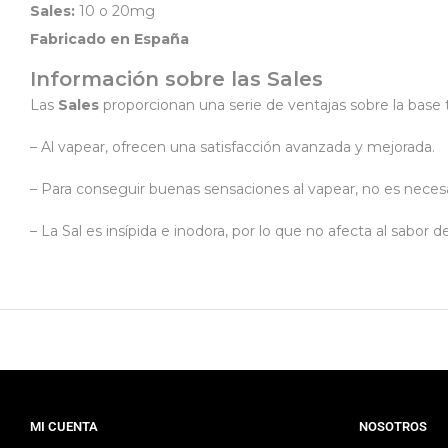
Sales:
10 o 20mg
Fabricado en España
Información sobre las Sales
Las
Sales
proporcionan una serie de ventajas sobre la base t
– Al vapear, ofrecen una satisfacción avanzada y mejorada.
– Para conseguir buenas sensaciones al vapear, no es necesar
– La Sal es insípida e inodora, por lo que no afecta al sabor d
MI CUENTA
NOSOTROS