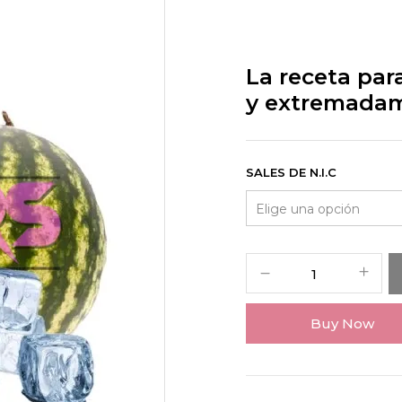
La receta par
y extremada
SALES DE N.I.C
Buy Now