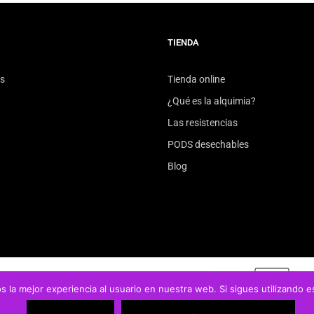
TIENDA
s
Tienda online
¿Qué es la alquimia?
Las resistencias
PODS desechables
Blog
 la mejor experiencia al usuario en nuestra web. Si sigues utilizando 