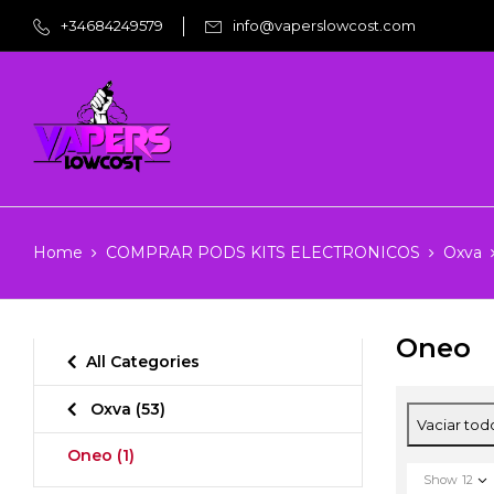
+34684249579
info@vaperslowcost.com
Home
COMPRAR PODS KITS ELECTRONICOS
Oxva
Oneo
All Categories
Oxva
(53)
Vaciar tod
Oneo
(1)
Show
12