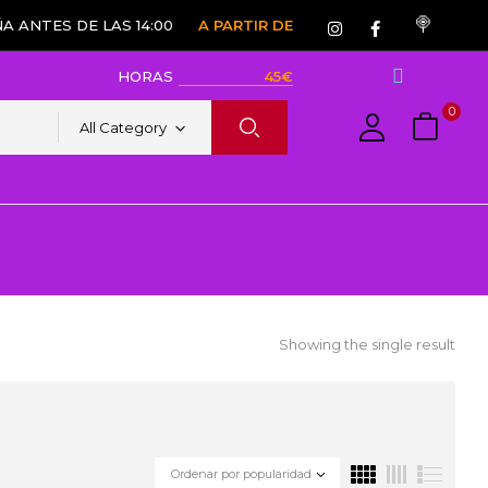
A ANTES DE LAS 14:00
A PARTIR DE
HORAS
45€
0
All Category
Showing the single result
Ordenar por popularidad