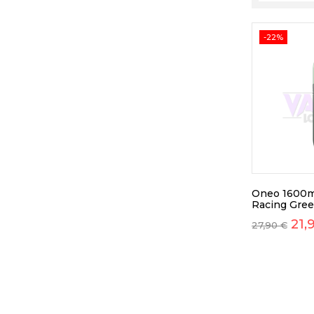
-22%
Oneo 1600m
Racing Gre
21,
27,90
€