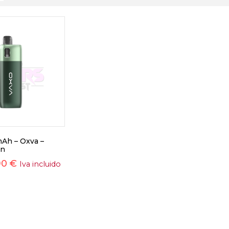
Ah – Oxva –
en
90
€
Iva incluido