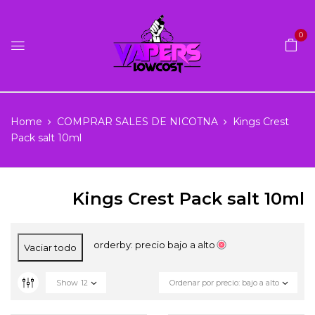
0
Home
COMPRAR SALES DE NICOTNA
Kings Crest
Pack salt 10ml
Kings Crest Pack salt 10ml
orderby: precio bajo a alto
Vaciar todo
Show
12
Ordenar por precio: bajo a alto