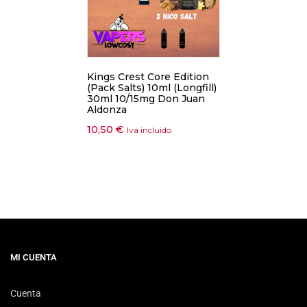
Kings Crest Core Edition
(Pack Salts) 10ml (Longfill)
30ml 10/15mg Don Juan
Aldonza
10,50
€
Iva incluido
MI CUENTA
Cuenta