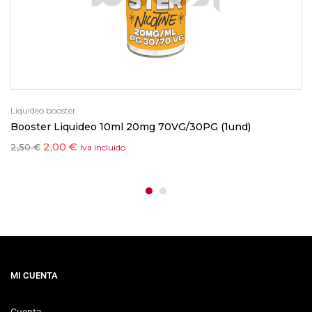
Liquideo booster
Booster Liquideo 10ml 20mg 70VG/30PG (1und)
2,00
€
2,50
€
Iva incluido
MI CUENTA
Cuenta