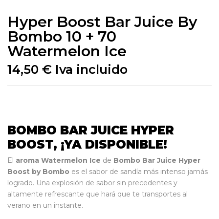
Hyper Boost Bar Juice By
Bombo 10 + 70
Watermelon Ice
14,50
€
Iva incluido
BOMBO BAR JUICE HYPER
BOOST, ¡YA DISPONIBLE!
El
aroma Watermelon Ice
de
Bombo Bar Juice Hyper
Boost by Bombo
es el sabor de sandía más intenso jamás
logrado. Una explosión de sabor sin precedentes y
altamente refrescante que hará que te transportes al
verano en un instante.