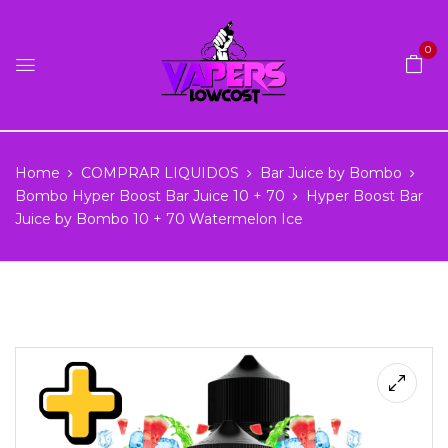
0
Home
COMPRAR LIQUIDOS
Bar Juice by Bombo
Bombo Hyper Boost Bar Juice 10 + 70
Hyper Boost Bar
Juice by Bombo 10 + 70 Watermelon Ice