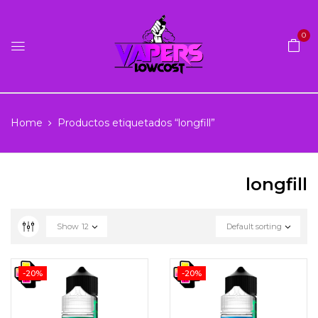
0
Home
Productos etiquetados “longfill”
longfill
Show
12
Default sorting
-20%
-20%