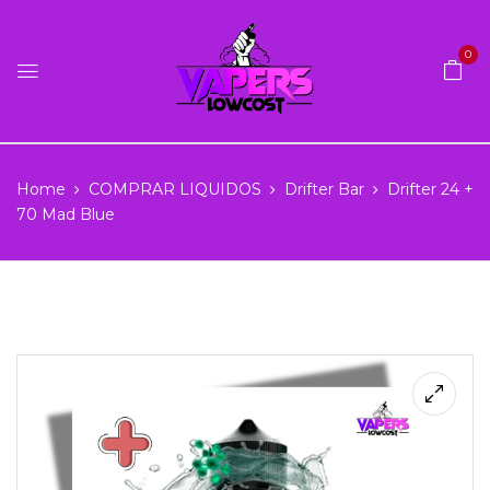
0
Home
COMPRAR LIQUIDOS
Drifter Bar
Drifter 24 +
70 Mad Blue