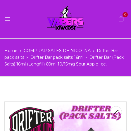
0
Home
COMPRAR SALES DE NICOTNA
Drifter Bar
pack salts
Drifter Bar pack salts 16ml
Drifter Bar (Pack
Salts) 16ml (Longfill) 60ml 10/15mg Sour Apple Ice.