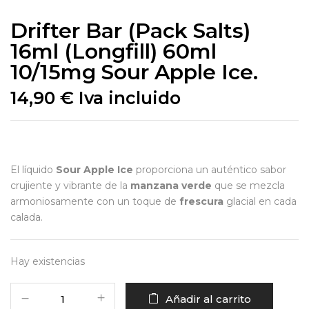
Drifter Bar (Pack Salts)
16ml (Longfill) 60ml
10/15mg Sour Apple Ice.
14,90
€
Iva incluido
El líquido
Sour Apple Ice
proporciona un auténtico sabor
crujiente y vibrante de la
manzana verde
que se mezcla
armoniosamente con un toque de
frescura
glacial en cada
calada.
Hay existencias
Añadir al carrito