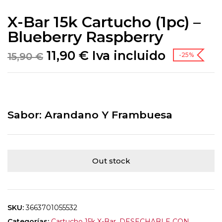
X-Bar 15k Cartucho (1pc) –
Blueberry Raspberry
11,90
€
Iva incluido
15,90
€
-25%
Sabor: Arandano Y Frambuesa
Out stock
SKU:
3663701055532
Categorías:
Cartucho 15k X-Bar
,
DESECHABLE CON