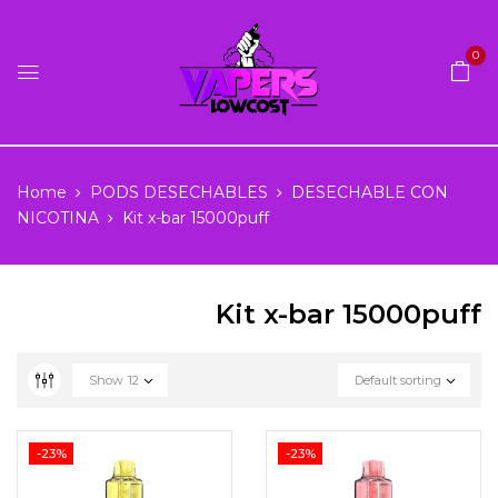
0
Home
PODS DESECHABLES
DESECHABLE CON
NICOTINA
Kit x-bar 15000puff
Kit x-bar 15000puff
Show
12
Default sorting
-23%
-23%