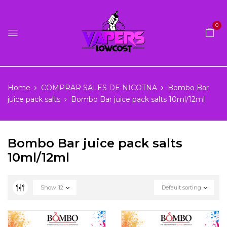
0
Home
COMPRAR SALES DE NICOTNA
Bombo Bar
juice pack salts
Bombo Bar juice pack salts 10ml/12ml
Bombo Bar juice pack salts
10ml/12ml
Show
12
Default sorting