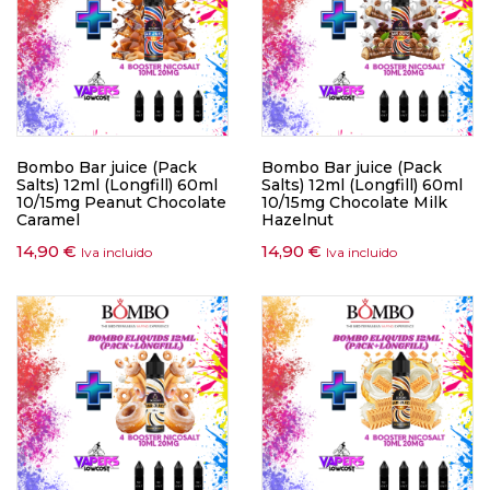
Bombo Bar juice (Pack
Bombo Bar juice (Pack
Salts) 12ml (Longfill) 60ml
Salts) 12ml (Longfill) 60ml
10/15mg Peanut Chocolate
10/15mg Chocolate Milk
Caramel
Hazelnut
14,90
€
14,90
€
Iva incluido
Iva incluido