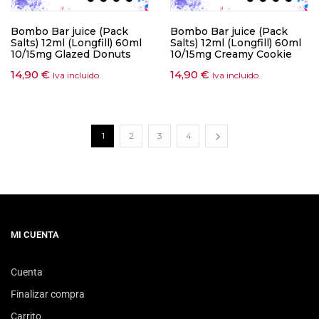
Bombo Bar juice (Pack
Bombo Bar juice (Pack
Salts) 12ml (Longfill) 60ml
Salts) 12ml (Longfill) 60ml
10/15mg Glazed Donuts
10/15mg Creamy Cookie
14,90
€
14,90
€
Iva incluido
Iva incluido
1
2
3
4
MI CUENTA
Cuenta
Finalizar compra
Carrito