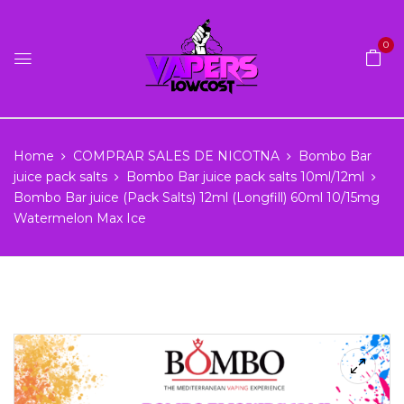
0
Home
COMPRAR SALES DE NICOTNA
Bombo Bar
juice pack salts
Bombo Bar juice pack salts 10ml/12ml
Bombo Bar juice (Pack Salts) 12ml (Longfill) 60ml 10/15mg
Watermelon Max Ice