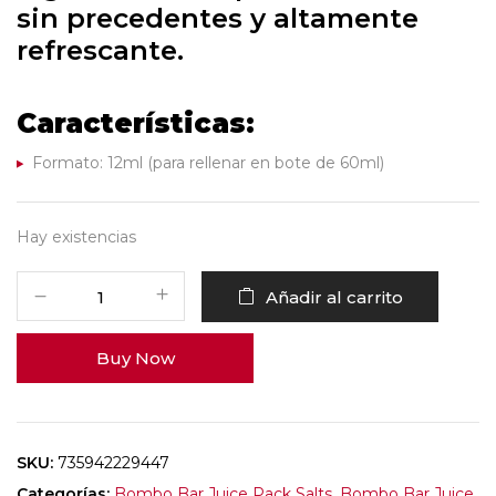
sin precedentes y altamente
refrescante.
Características:
Formato: 12ml (para rellenar en bote de 60ml)
Hay existencias
Añadir al carrito
Buy Now
SKU:
735942229447
Categorías:
Bombo Bar Juice Pack Salts
,
Bombo Bar Juice