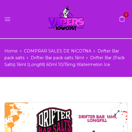
0
Home
COMPRAR SALES DE NICOTNA
Drifter Bar
pack salts
Drifter Bar pack salts 16ml
Drifter Bar (Pack
Salts) 16ml (Longfill) 60ml 10/15mg Watermelon Ice