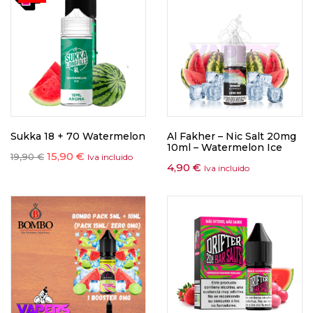
Sukka 18 + 70 Watermelon
Al Fakher – Nic Salt 20mg
10ml – Watermelon Ice
15,90
€
19,90
€
Iva incluido
4,90
€
Iva incluido