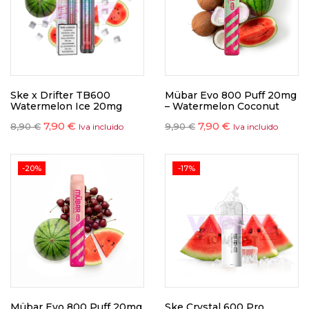
Ske x Drifter TB600
Mübar Evo 800 Puff 20mg
Watermelon Ice 20mg
– Watermelon Coconut
7,90
€
7,90
€
8,90
€
9,90
€
Iva incluido
Iva incluido
-20%
-17%
Mübar Evo 800 Puff 20mg
Ske Crystal 600 Pro