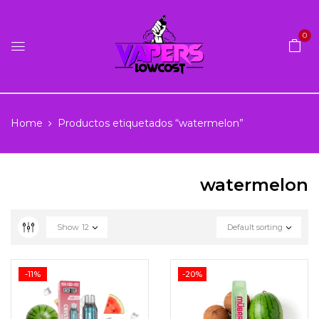
0
Home
Productos etiquetados “watermelon”
watermelon
Show
12
Default sorting
-11%
-20%