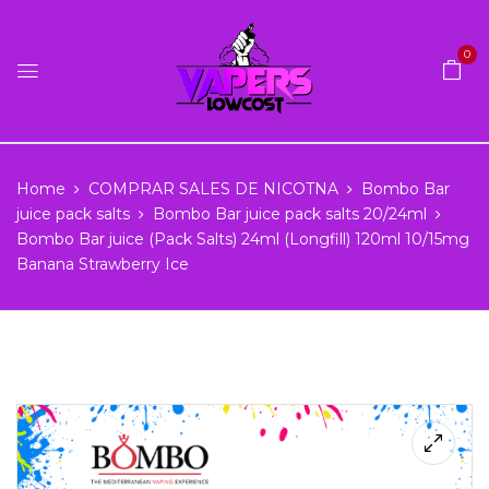
0
Home
COMPRAR SALES DE NICOTNA
Bombo Bar
juice pack salts
Bombo Bar juice pack salts 20/24ml
Bombo Bar juice (Pack Salts) 24ml (Longfill) 120ml 10/15mg
Banana Strawberry Ice