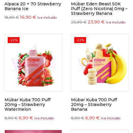
Alpaca 20 + 70 Strawberry
Mübar Eden Beast 50K
Banana Ice
Puff (Zero Nicotina) 0mg –
Strawberry Banana
16,90
€
19,90
€
Iva incluido
23,90
€
25,90
€
Iva incluido
-22%
-22%
Mübar Kuba 700 Puff
Mübar Kuba 700 Puff
20mg – Strawberry
20mg – Strawberry
Watermelon
Banana
6,90
€
6,90
€
8,90
€
8,90
€
Iva incluido
Iva incluido