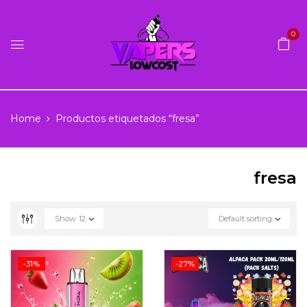
0
Home
Productos etiquetados “fresa”
fresa
Show
12
Default sorting
-31%
-27%