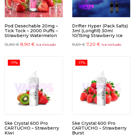
Pod Desechable 20mg –
Drifter Hyper (Pack Salts)
Tick Tock – 2000 Puffs –
3ml (Longfill) 30ml
Strawberry Watermelon
10/15mg Strawberry Ice
8,90
€
7,20
€
12,90
€
9,50
€
Iva incluido
Iva incluido
-17%
-17%
Ske Crystal 600 Pro
Ske Crystal 600 Pro
CARTUCHO – Strawberry
CARTUCHO – Strawberry
Kiwi
Burst