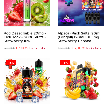
Pod Desechable 20mg –
Alpaca (Pack Salts) 20ml
Tick Tock – 2000 Puffs –
(Longfill) 120ml 10/15mg
Strawberry Kiwi
Strawberry Banana
8,90
€
26,90
€
12,90
€
36,90
€
Iva incluido
Iva incluido
-15%
-8%