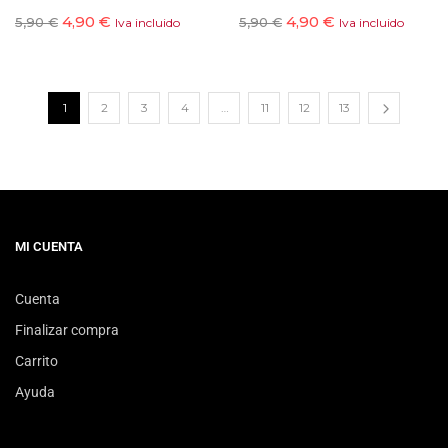
4,90
€
4,90
€
5,90
€
5,90
€
Iva incluido
Iva incluido
1
2
3
4
…
11
12
13
MI CUENTA
Cuenta
Finalizar compra
Carrito
Ayuda