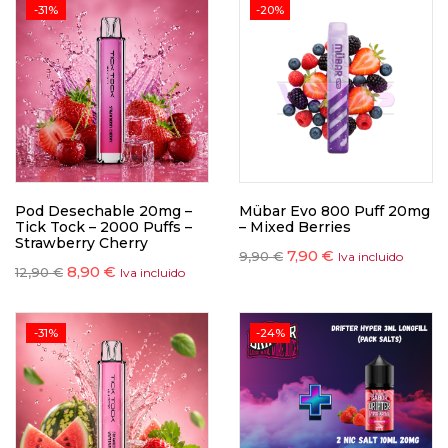
-31%
-20%
Pod Desechable 20mg –
Mübar Evo 800 Puff 20mg
Tick Tock – 2000 Puffs –
– Mixed Berries
Strawberry Cherry
7,90
€
9,90
€
Iva incluido
8,90
€
12,90
€
Iva incluido
-31%
-24%