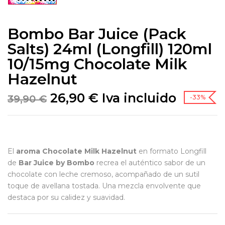
Bombo Bar Juice (Pack
Salts) 24ml (Longfill) 120ml
10/15mg Chocolate Milk
Hazelnut
26,90
€
Iva incluido
39,90
€
-33%
El
aroma Chocolate Milk Hazelnut
en formato Longfill
de
Bar Juice by Bombo
recrea el auténtico sabor de un
chocolate con leche cremoso, acompañado de un sutil
toque de avellana tostada. Una mezcla envolvente que
destaca por su calidez y suavidad.