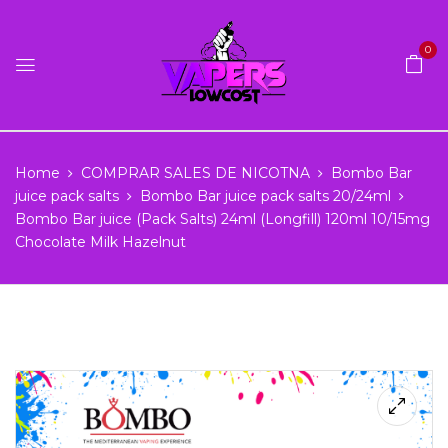
0
Home
COMPRAR SALES DE NICOTNA
Bombo Bar
juice pack salts
Bombo Bar juice pack salts 20/24ml
Bombo Bar juice (Pack Salts) 24ml (Longfill) 120ml 10/15mg
Chocolate Milk Hazelnut