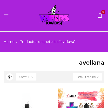
0
Home
Productos etiquetados “avellana”
avellana
Show
12
Default sorting