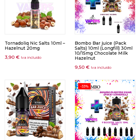
Tornadoliq Nic Salts 10ml –
Bombo Bar juice (Pack
Hazelnut 20mg
Salts) 10ml (Longfill) 30ml
10/15mg Chocolate Milk
3,90
€
Iva incluido
Hazelnut
9,50
€
Iva incluido
-33%