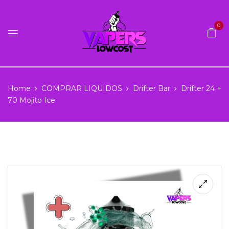
0
Home
COMPRAR LIQUIDOS
Drifter Bar
Drifter 24 +
70 Mojito Ice