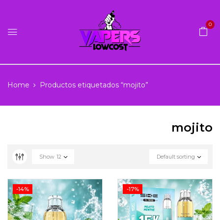
0
Home
Productos etiquetados “mojito”
mojito
Show
12
Default sorting
-14%
-17%