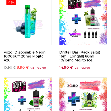
-18%
Vozol Disposable Neon
Drifter Bar (Pack Salts)
1000puff 20mg Mojito
16ml (Longfill) 60ml
Azul
10/15mg Mojito Ice.
8,90
€
14,90
€
10,90
€
Iva incluido
Iva incluido