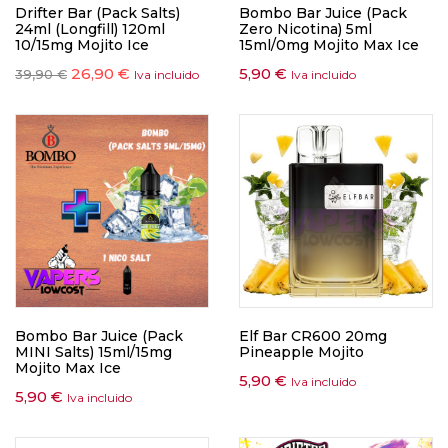
Drifter Bar (Pack Salts)
Bombo Bar Juice (Pack
24ml (Longfill) 120ml
Zero Nicotina) 5ml
10/15mg Mojito Ice
15ml/0mg Mojito Max Ice
26,90
€
5,90
€
39,90
€
Iva incluido
Iva incluido
Bombo Bar Juice (Pack
Elf Bar CR600 20mg
MINI Salts) 15ml/15mg
Pineapple Mojito
Mojito Max Ice
5,90
€
Iva incluido
5,90
€
Iva incluido