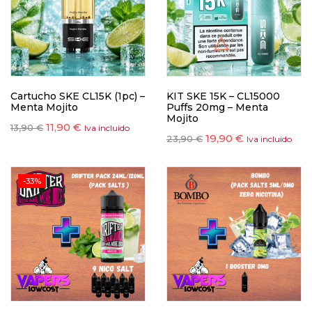
Cartucho SKE CL15K (1pc) –
KIT SKE 15K – CL15000
Menta Mojito
Puffs 20mg – Menta
Mojito
11,90
€
13,90
€
Iva incluido
19,90
€
23,90
€
Iva incluido
-33%