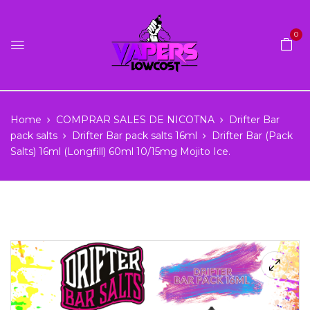
0
Home
COMPRAR SALES DE NICOTNA
Drifter Bar
pack salts
Drifter Bar pack salts 16ml
Drifter Bar (Pack
Salts) 16ml (Longfill) 60ml 10/15mg Mojito Ice.