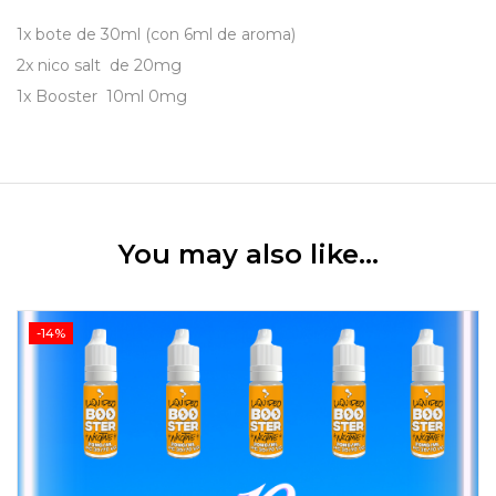
1x bote de 30ml (con 6ml de aroma)
2x nico salt de 20mg
1x
Booster 10ml 0mg
You may also like…
-14%