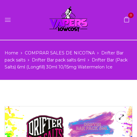
0
Home
COMPRAR SALES DE NICOTNA
Drifter Bar
pack salts
Drifter Bar pack salts 6ml
Drifter Bar (Pack
Salts) 6ml (Longfill) 30ml 10/15mg Watermelon Ice