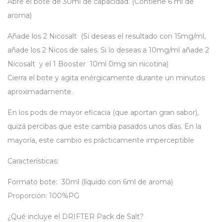
Abre el bote de 30ml de capacidad. (Contiene 6 ml de
aroma)
Añade los 2 Nicosalt (Si deseas el resultado con 15mg/ml,
añade los 2 Nicos de sales. Si lo deseas a 10mg/ml añade 2
Nicosalt y el
1 Booster 10ml 0mg
sin nicotina)
Cierra el bote y agita enérgicamente durante un minutos
aproximadamente.
En los pods de mayor eficacia (que aportan gran sabor),
quizá percibas que este cambia pasados unos días. En la
mayoría, este cambio es prácticamente imperceptible
Características:
Formato bote: 30ml (líquido con 6ml de aroma)
Proporción: 100%PG
¿Qué incluye el DRIFTER Pack de Salt?