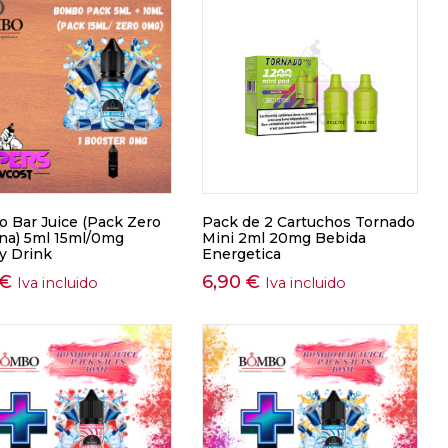
 Bar Juice (Pack Zero
Pack de 2 Cartuchos Tornado
ina) 5ml 15ml/0mg
Mini 2ml 20mg Bebida
y Drink
Energetica
€
6,90
€
Iva incluido
Iva incluido