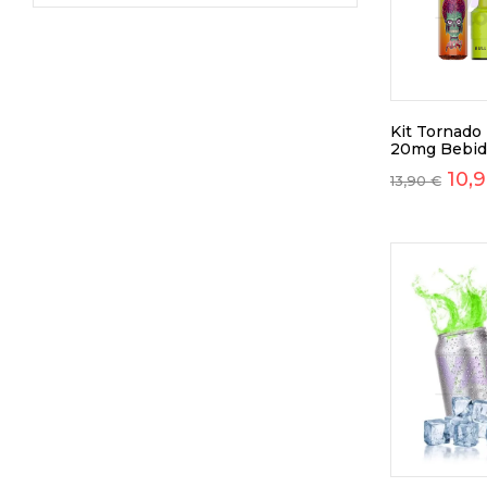
Kit Tornado 
20mg Bebid
10,
13,90
€