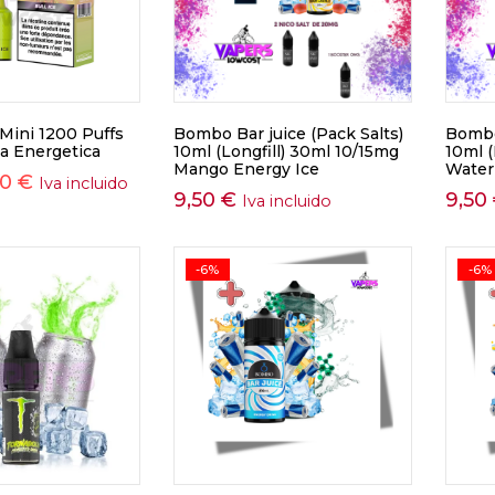
Mini 1200 Puffs
Bombo Bar juice (Pack Salts)
Bombo 
a Energetica
10ml (Longfill) 30ml 10/15mg
10ml (
Mango Energy Ice
Water
90
€
Iva incluido
9,50
€
9,50
Iva incluido
-6%
-6%