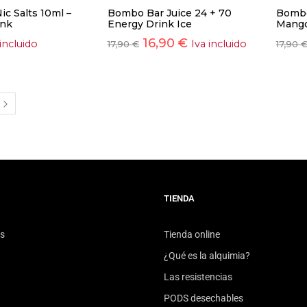
ic Salts 10ml –
Bombo Bar Juice 24 + 70
Bombo
ink
Energy Drink Ice
Mango
16,90
€
 incluido
Iva incluido
17,90
€
17,90
TIENDA
s
Tienda online
¿Qué es la alquimia?
Las resistencias
PODS desechables