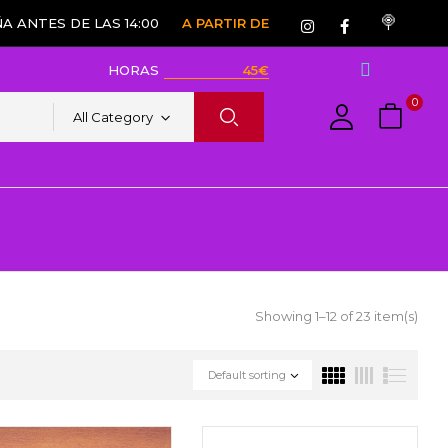
A ANTES DE LAS 14:00
A PARTIR DE
HORAS
45€
0
All Category
Showing 1–12 of 23 item(s)
Default sorting