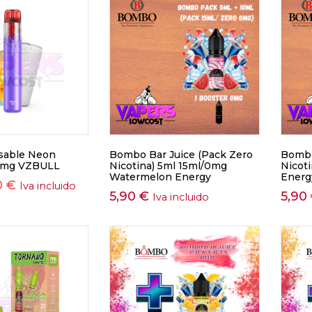
sable Neon
Bombo Bar Juice (Pack Zero
Bombo
0mg VZBULL
Nicotina) 5ml 15ml/0mg
Nicot
Watermelon Energy
Energ
0
€
Iva incluido
5,90
€
5,90
Iva incluido