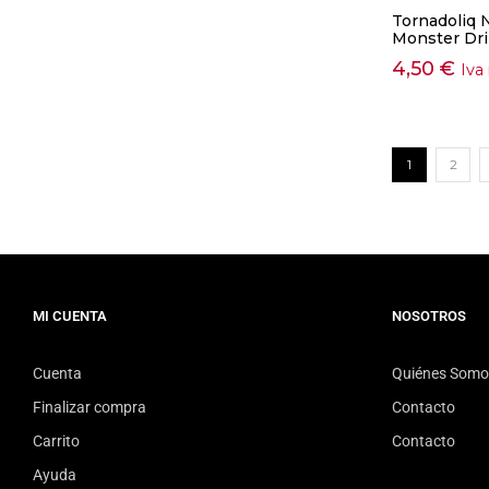
Tornadoliq N
Monster Dr
4,50
€
Iva
1
2
MI CUENTA
NOSOTROS
Cuenta
Quiénes Somo
Finalizar compra
Contacto
Carrito
Contacto
Ayuda