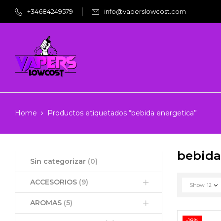
+34684249579
info@vaperslowcost.com
Home
Productos etiquetados “bebida energetica”
bebida
Sin categorizar
(0)
ACCESORIOS
(9)
Show
12
AROMAS
(5)
-18%