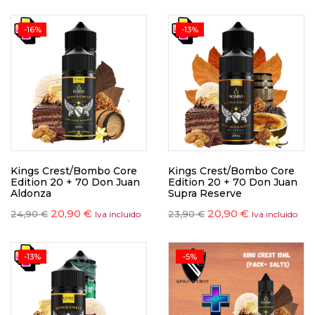
-16%
-13%
Kings Crest/Bombo Core
Kings Crest/Bombo Core
Edition 20 + 70 Don Juan
Edition 20 + 70 Don Juan
Aldonza
Supra Reserve
20,90
€
20,90
€
24,90
€
23,90
€
Iva incluido
Iva incluido
-13%
-5%