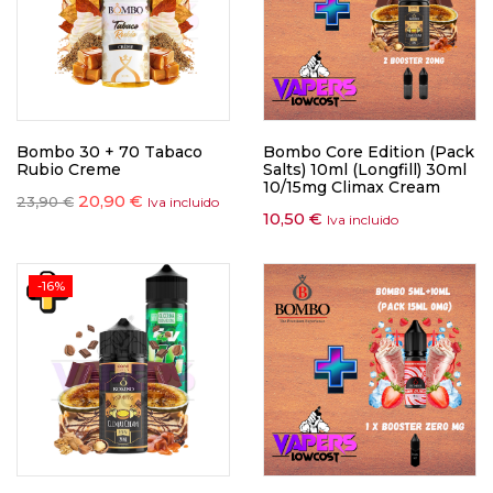
Bombo 30 + 70 Tabaco
Bombo Core Edition (Pack
Rubio Creme
Salts) 10ml (Longfill) 30ml
10/15mg Climax Cream
20,90
€
23,90
€
Iva incluido
10,50
€
Iva incluido
-16%