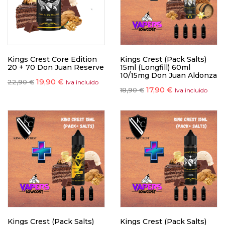
Kings Crest Core Edition
Kings Crest (Pack Salts)
20 + 70 Don Juan Reserve
15ml (Longfill) 60ml
10/15mg Don Juan Aldonza
19,90
€
22,90
€
Iva incluido
17,90
€
18,90
€
Iva incluido
Kings Crest (Pack Salts)
Kings Crest (Pack Salts)