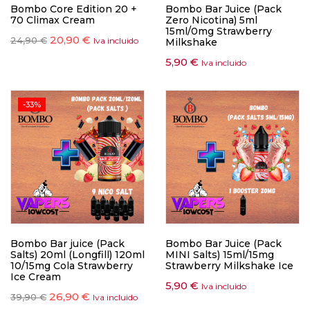
Bombo Core Edition 20 +
Bombo Bar Juice (Pack
70 Climax Cream
Zero Nicotina) 5ml
15ml/0mg Strawberry
20,90
€
24,90
€
Iva incluido
Milkshake
5,90
€
Iva incluido
-33%
Bombo Bar juice (Pack
Bombo Bar Juice (Pack
Salts) 20ml (Longfill) 120ml
MINI Salts) 15ml/15mg
10/15mg Cola Strawberry
Strawberry Milkshake Ice
Ice Cream
5,90
€
Iva incluido
26,90
€
39,90
€
Iva incluido