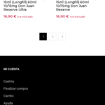
15ml (Longfill) 60ml
15ml (Longfill) 60ml
10/15mg Don Juan
10/15mg Don Juan
Reserve Ultra
Reserve
16,90
€
16,90
€
Iva incluido
Iva incluido
1
2
MI CUENTA
Cuenta
Finalizar compra
Carrito
Ayuda