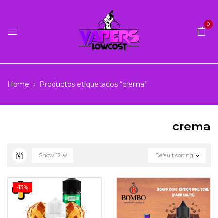
0
Home
Productos etiquetados “crema”
crema
Show
12
Default sorting
-13%